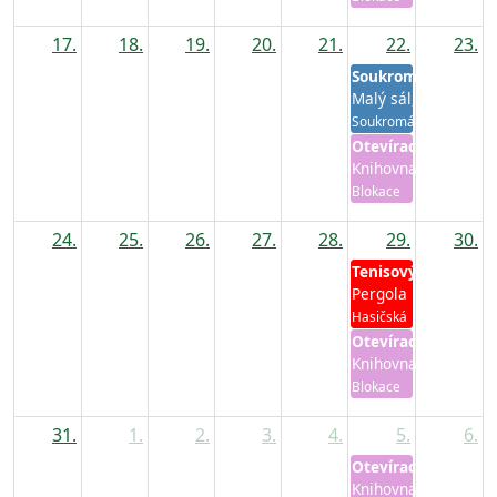
17.
18.
19.
20.
21.
22.
23.
Soukromá akce
Malý sál, Velký sál
Soukromá
Otevírací hodiny k
Knihovna
Blokace
24.
25.
26.
27.
28.
29.
30.
Tenisový turnaj
Pergola
Hasičská
Otevírací hodiny k
Knihovna
Blokace
31.
1.
2.
3.
4.
5.
6.
Otevírací hodiny k
Knihovna