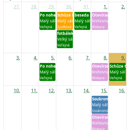
27.
28.
29.
30.
31.
1.
2.
Po nohecu
Schůze MS Hájek Štěpánovice
beseda s přáteli
Otevírací hodiny k
Malý sál
Malý sál
Malý sál
Knihovna
Veřejná
Spolková
Veřejná
Blokace
fotbálek jablonec
Velký sál
Veřejná
3.
4.
5.
6.
7.
8.
9.
Po nohecu
Otevírací hodiny k
Schůze O
Malý sál
Knihovna
Malý sál
Veřejná
Blokace
Veřejná
10.
11.
12.
13.
14.
15.
16.
Soukromá akce
Malý sál, Velký sál,
Soukromá
Otevírací hodiny k
Knihovna
Blokace