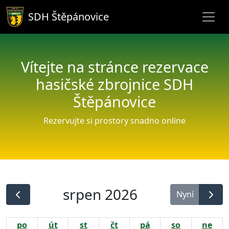
SDH Štěpánovice
Vítejte na stránce rezervace
hasičské zbrojnice SDH
Štěpánovice
Rezervujte si prostory snadno online
srpen 2026
Nyní
po
út
st
čt
pá
so
ne