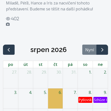
Miladě, Péťě, Hance a Iris za nacvičení tohoto
představení. Budeme se těšit na další pohádku!
Počet zhlédnutí
402
srpen 2026
Nyní
po
út
st
čt
pá
so
ne
27.
28.
29.
30.
31.
1.
2.
3.
4.
5.
6.
7.
8.
9.
Pytlovská káď
Schůze OV