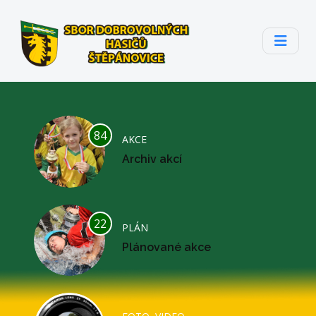
84
AKCE
Archiv akcí
22
PLÁN
Plánované akce