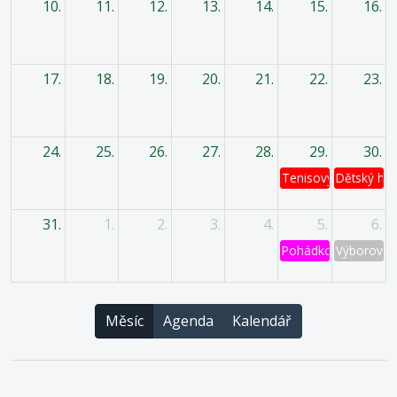
10.
11.
12.
13.
14.
15.
16.
17.
18.
19.
20.
21.
22.
23.
24.
25.
26.
27.
28.
29.
30.
Tenisový turnaj
Dětský has
31.
1.
2.
3.
4.
5.
6.
Pohádkový les
Výborová 
Měsíc
Agenda
Kalendář