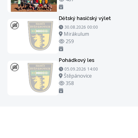
Dětský hasičský výlet
30.08.2026 00:00 - 30.08.2026 21:00
30.08.2026 00:00
Místo konání
Mirákulum
Počet zhlédnutí
259
Pohádkový les
05.09.2026 14:00 - 05.09.2026 15:00
05.09.2026 14:00
Místo konání
Štěpánovice
Počet zhlédnutí
358