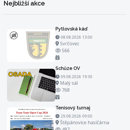
Nejbližší akce
Pytlovská káď
08.08.2026 13:00 - 08.08.2026 14:00
08.08.2026 13:00
Místo konání
Svrčovec
Počet zhlédnutí
566
Schůze OV
09.08.2026 19:30 - 09.08.2026 20:30
09.08.2026 19:30
Místo konání
Malý sál
Počet zhlédnutí
768
Tenisový turnaj
29.08.2026 09:00 - 29.08.2026 23:00
29.08.2026 09:00
Místo konání
Štěpánovice hasičárna
Počet zhlédnutí
487