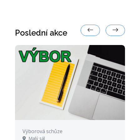
Poslední akce
Výborová schůze
Malý sál