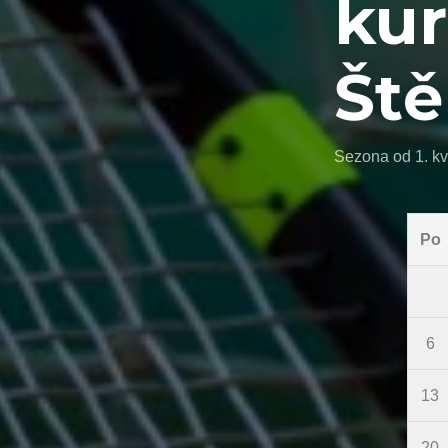
kur
Ště
Sezona od 1. kv
Po
6
13
20