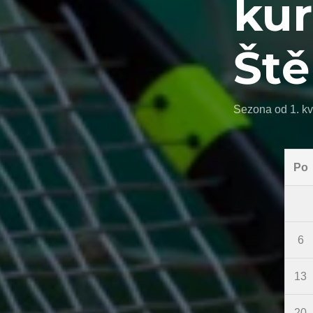
kur
Ště
Sezona od 1. kv
Po
6
13
20