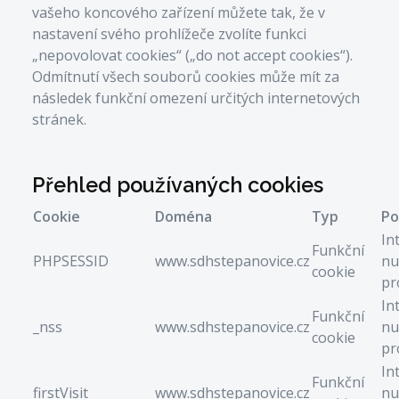
vašeho koncového zařízení můžete tak, že v
nastavení svého prohlížeče zvolíte funkci
„nepovolovat cookies“ („do not accept cookies“).
Odmítnutí všech souborů cookies může mít za
následek funkční omezení určitých internetových
stránek.
Přehled používaných cookies
Cookie
Doména
Typ
Po
In
Funkční
PHPSESSID
www.sdhstepanovice.cz
nu
cookie
pr
In
Funkční
_nss
www.sdhstepanovice.cz
nu
cookie
pr
In
Funkční
firstVisit
www.sdhstepanovice.cz
nu