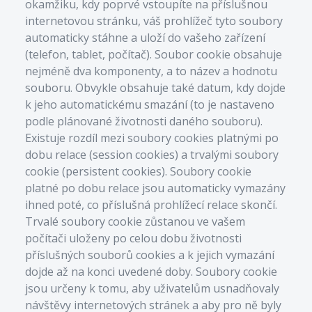
okamžiku, kdy poprvé vstoupíte na příslušnou
internetovou stránku, váš prohlížeč tyto soubory
automaticky stáhne a uloží do vašeho zařízení
(telefon, tablet, počítač). Soubor cookie obsahuje
nejméně dva komponenty, a to název a hodnotu
souboru. Obvykle obsahuje také datum, kdy dojde
k jeho automatickému smazání (to je nastaveno
podle plánované životnosti daného souboru).
Existuje rozdíl mezi soubory cookies platnými po
dobu relace (session cookies) a trvalými soubory
cookie (persistent cookies). Soubory cookie
platné po dobu relace jsou automaticky vymazány
ihned poté, co příslušná prohlížecí relace skončí.
Trvalé soubory cookie zůstanou ve vašem
počítači uloženy po celou dobu životnosti
příslušných souborů cookies a k jejich vymazání
dojde až na konci uvedené doby. Soubory cookie
jsou určeny k tomu, aby uživatelům usnadňovaly
návštěvy internetových stránek a aby pro ně byly