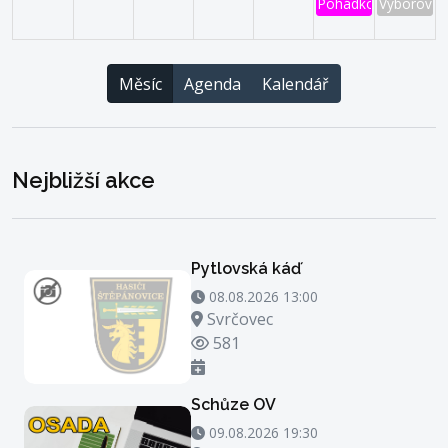
Pohádkový les
Výborová 
Měsíc
Agenda
Kalendář
Nejbližší akce
Pytlovská káď
08.08.2026 13:00 - 08.08.2026 14:00
08.08.2026 13:00
Místo konání
Svrčovec
Počet zhlédnutí
581
Schůze OV
09.08.2026 19:30 - 09.08.2026 20:30
09.08.2026 19:30