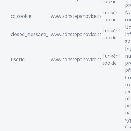
cookie
pr
Funkční
Na
cc_cookie
www.sdhstepanovice.cz
cookie
co
Uz
Funkční
closed_message_
www.sdhstepanovice.cz
in
cookie
zp
In
Funkční
nu
userid
www.sdhstepanovice.cz
cookie
pr
př
Co
ro
je
už
př
ná
vy
čí