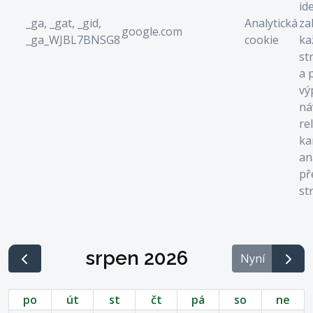
id
_ga, _gat, _gid,
Analytická
za
google.com
_ga_WJBL7BNSG8
cookie
ka
st
a 
vý
ná
re
ka
an
př
st
srpen 2026
Nyní
po
út
st
čt
pá
so
ne