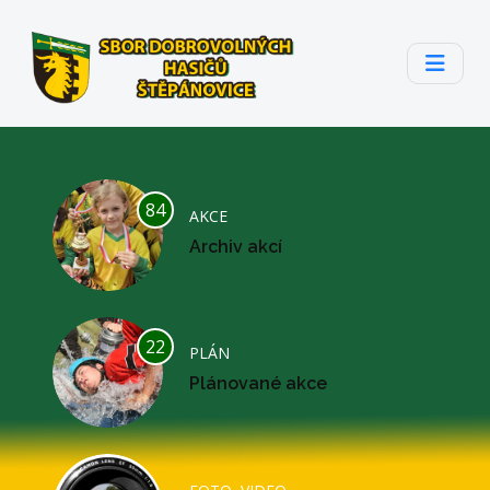
84
AKCE
Archiv akcí
22
PLÁN
Plánované akce