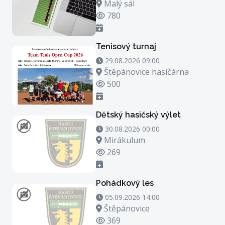
Místo konání
Malý sál
Počet zhlédnutí
780
Tenisový turnaj
29.08.2026 09:00 - 29.08.2026 23:00
29.08.2026 09:00
Místo konání
Štěpánovice hasičárna
Počet zhlédnutí
500
Dětský hasičský výlet
30.08.2026 00:00 - 30.08.2026 21:00
30.08.2026 00:00
Místo konání
Mirákulum
Počet zhlédnutí
269
Pohádkový les
05.09.2026 14:00 - 05.09.2026 15:00
05.09.2026 14:00
Místo konání
Štěpánovice
Počet zhlédnutí
369