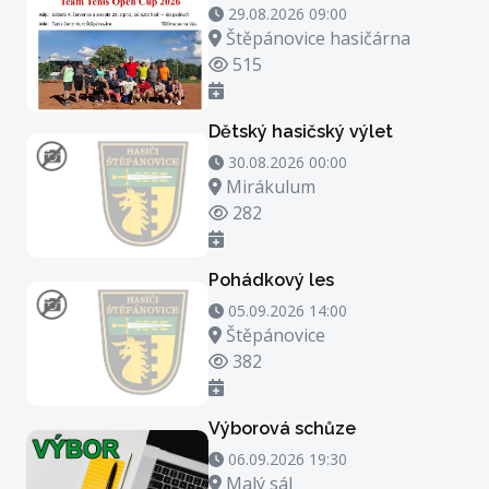
29.08.2026 09:00 - 29.08.2026 23:00
29.08.2026 09:00
Místo konání
Štěpánovice hasičárna
Počet zhlédnutí
515
Dětský hasičský výlet
30.08.2026 00:00 - 30.08.2026 21:00
30.08.2026 00:00
Místo konání
Mirákulum
Počet zhlédnutí
282
Pohádkový les
05.09.2026 14:00 - 05.09.2026 15:00
05.09.2026 14:00
Místo konání
Štěpánovice
Počet zhlédnutí
382
Výborová schůze
06.09.2026 19:30 - 06.09.2026 20:30
06.09.2026 19:30
Místo konání
Malý sál