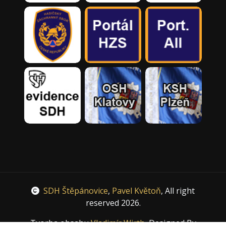
SDH Štěpánovice
,
Pavel Květoň
, All right
reserved 2026.
Tvorba obsahu
Vladimír Wirth
, Designed By