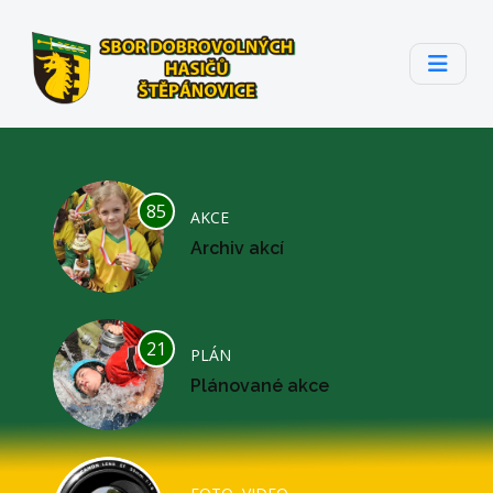
85
AKCE
Archiv akcí
21
PLÁN
Plánované akce