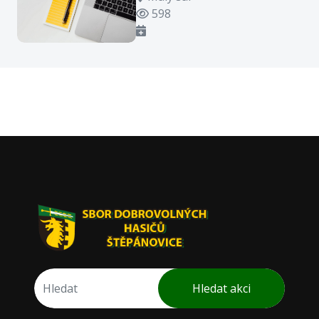
Počet zhlédnutí
598
Hledat akci