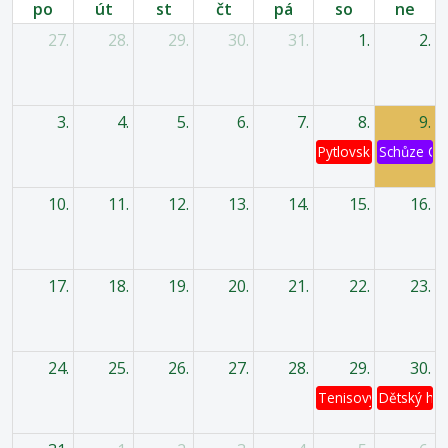
po
út
st
čt
pá
so
ne
27.
28.
29.
30.
31.
1.
2.
3.
4.
5.
6.
7.
8.
9.
Pytlovská káď
Schůze OV
10.
11.
12.
13.
14.
15.
16.
17.
18.
19.
20.
21.
22.
23.
24.
25.
26.
27.
28.
29.
30.
Tenisový turnaj
Dětský has