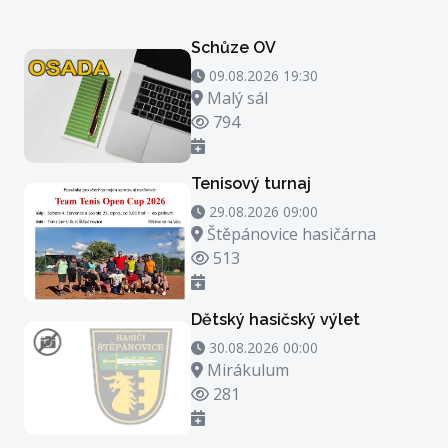
Schůze OV
09.08.2026 19:30 - 09.08.2026 20:30
09.08.2026 19:30
Místo konání
Malý sál
Počet zhlédnutí
794
Tenisový turnaj
29.08.2026 09:00 - 29.08.2026 23:00
29.08.2026 09:00
Místo konání
Štěpánovice hasičárna
Počet zhlédnutí
513
Dětský hasičský výlet
30.08.2026 00:00 - 30.08.2026 21:00
30.08.2026 00:00
Místo konání
Mirákulum
Počet zhlédnutí
281