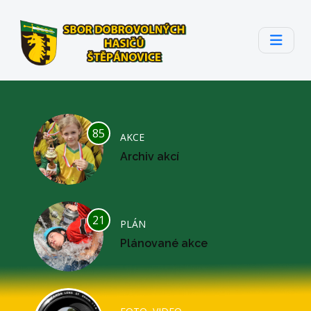
85
AKCE
Archiv akcí
21
PLÁN
Plánované akce