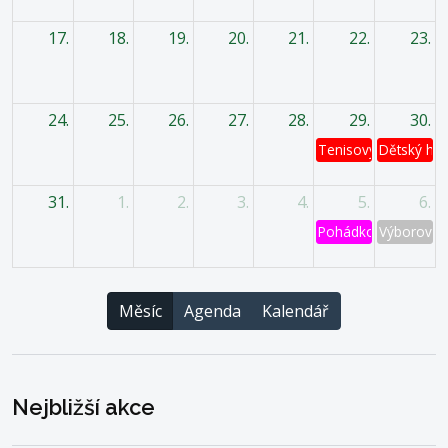
17.
18.
19.
20.
21.
22.
23.
24.
25.
26.
27.
28.
29.
30.
Tenisový turnaj
Dětský has
31.
1.
2.
3.
4.
5.
6.
Pohádkový les
Výborová 
Měsíc
Agenda
Kalendář
Nejbližší akce