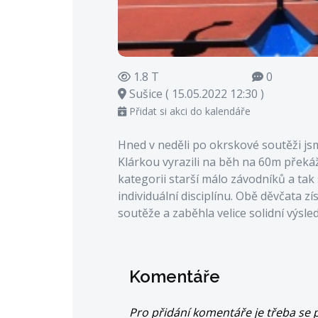
1.8 T
0
Sušice ( 15.05.2022 12:30 )
Přidat si akci do kalendáře
Hned v neděli po okrskové soutěži js
Klárkou vyrazili na běh na 60m překá
kategorii starší málo závodníků a tak
individuální disciplínu. Obě děvčata z
soutěže a zaběhla velice solidní výsle
Komentáře
Pro přidání komentáře je třeba se p