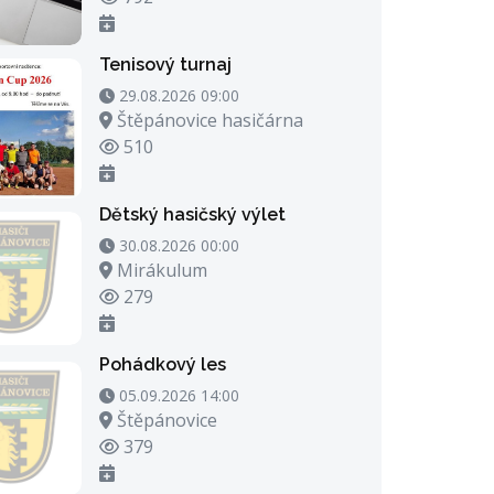
Tenisový turnaj
29.08.2026 09:00 - 29.08.2026 23:00
29.08.2026 09:00
Místo konání
Štěpánovice hasičárna
Počet zhlédnutí
510
Dětský hasičský výlet
30.08.2026 00:00 - 30.08.2026 21:00
30.08.2026 00:00
Místo konání
Mirákulum
Počet zhlédnutí
279
Pohádkový les
05.09.2026 14:00 - 05.09.2026 15:00
05.09.2026 14:00
Místo konání
Štěpánovice
Počet zhlédnutí
379