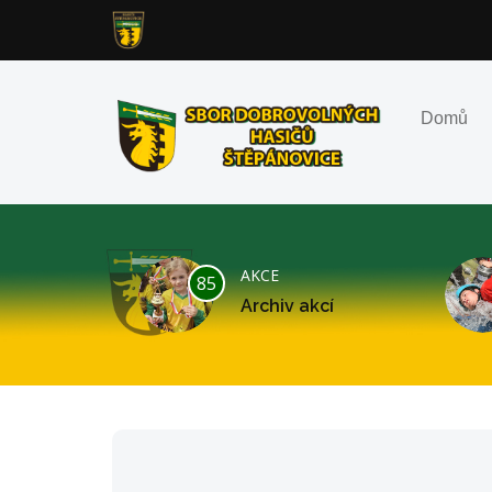
Domů
AKCE
85
Archiv akcí