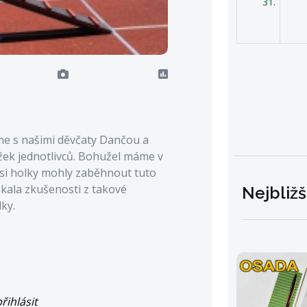
31.
me s našimi děvčaty Dančou a
žek jednotlivců. Bohužel máme v
 si holky mohly zaběhnout tuto
ískala zkušenosti z takové
Nejbližš
dky.
řihlásit