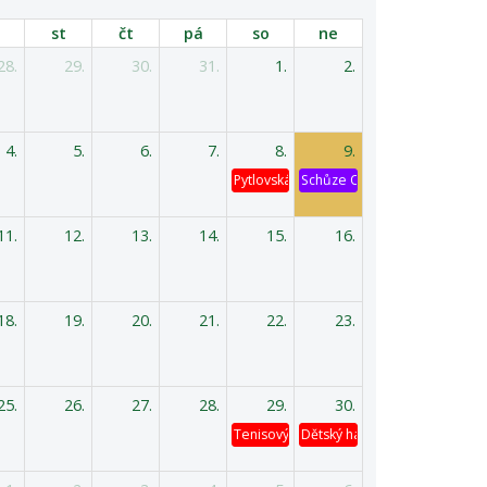
st
čt
pá
so
ne
28.
29.
30.
31.
1.
2.
4.
5.
6.
7.
8.
9.
Pytlovská káď
Schůze OV
11.
12.
13.
14.
15.
16.
18.
19.
20.
21.
22.
23.
25.
26.
27.
28.
29.
30.
Tenisový turnaj
Dětský hasičský výlet