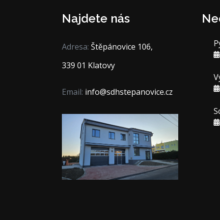
Najdete nás
Ne
P
Adresa:
Štěpánovice 106,
339 01 Klatovy
V
Email:
info@sdhstepanovice.cz
S