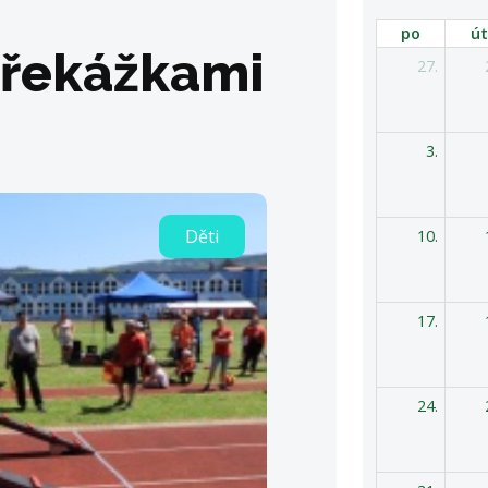
po
út
překážkami
27.
3.
Děti
10.
17.
24.