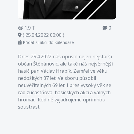
1.9 T
0
( 25.04.2022 00:00 )
Přidat si akci do kalendáře
Dnes 25.4.2022 nás opustil nejen nejstarší
občan Štěpánovic, ale také náš nejvěrnější
hasič pan Václav Hrabík. Zemřel ve věku
nedožitých 87 let. Ve sboru působil
neuvěřitelných 69 let. I přes vysoký věk se
rád zúčastňoval hasičských akcí a valných
hromad. Rodině vyjadřujeme upřímnou
soustrast.