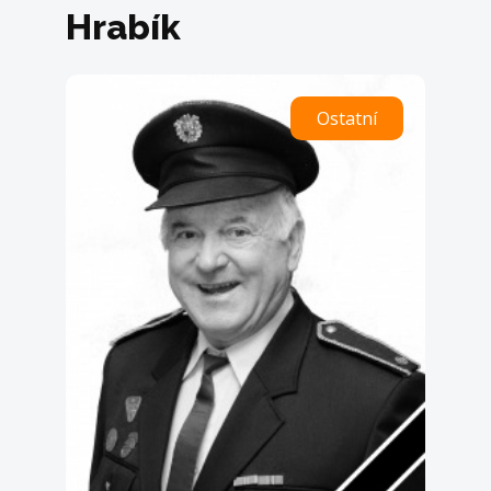
Hrabík
Ostatní