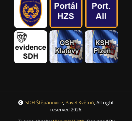
SDH Štěpánovice
,
Pavel Květoň
, All right
reserved 2026.
Tvorba obsahu
Vladimír Wirth
, Designed By
HTML Codex
, Distributed By
ThemeWagon