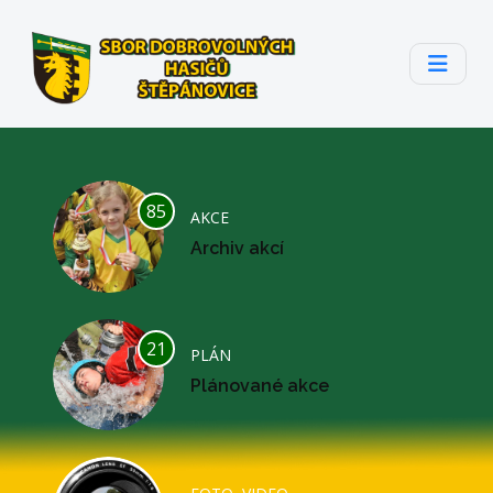
85
AKCE
Archiv akcí
21
PLÁN
Plánované akce