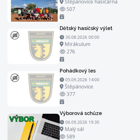
Místo konání
Štěpánovice hasičárna
Počet zhlédnutí
507
Dětský hasičský výlet
30.08.2026 00:00 - 30.08.2026 21:00
30.08.2026 00:00
Místo konání
Mirákulum
Počet zhlédnutí
276
Pohádkový les
05.09.2026 14:00 - 05.09.2026 15:00
05.09.2026 14:00
Místo konání
Štěpánovice
Počet zhlédnutí
377
Výborová schůze
06.09.2026 19:30 - 06.09.2026 20:30
06.09.2026 19:30
Místo konání
Malý sál
Počet zhlédnutí
589