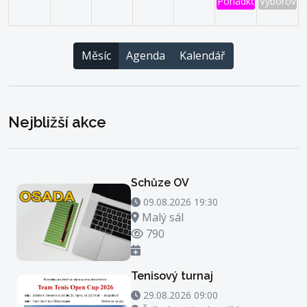
Pohádkový les
Výborová 
Měsíc
Agenda
Kalendář
Nejbližší akce
Schůze OV
09.08.2026 19:30 - 09.08.2026 20:30
09.08.2026 19:30
Místo konání
Malý sál
Počet zhlédnutí
790
Tenisový turnaj
29.08.2026 09:00 - 29.08.2026 23:00
29.08.2026 09:00