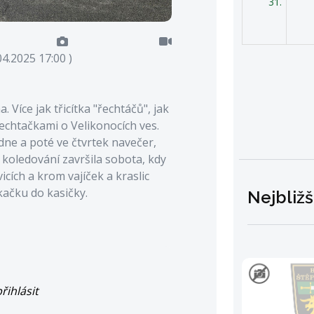
31.
04.2025 17:00 )
 Více jak třicítka "řechtáčů", jak
řechtačkami o Velikonocích ves.
edne a poté ve čtvrtek navečer,
A koledování završila sobota, kdy
cích a krom vajíček a kraslic
kačku do kasičky.
Nejbližš
řihlásit