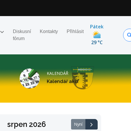
Pátek
Diskusní
Kontakty
Přihlásit
fórum
29 °C
KALENDÁŘ
Kalendář akcí
srpen 2026
Nyní