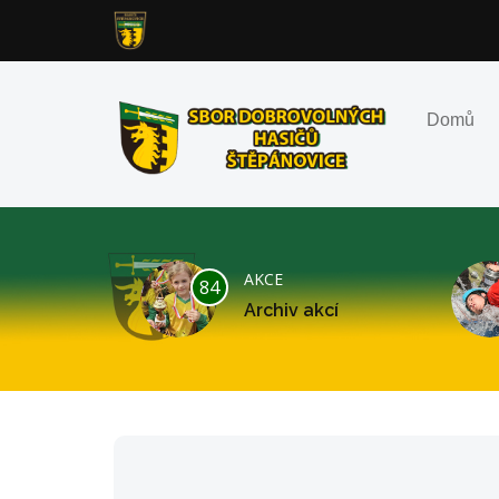
Domů
AKCE
84
Archiv akcí