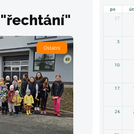
po
út
 "řechtání"
27.
3.
Ostatní
10.
17.
24.