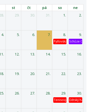
st
čt
pá
so
ne
28.
29.
30.
31.
1.
2.
4.
5.
6.
7.
8.
9.
Pytlovská káď
Schůze OV
11.
12.
13.
14.
15.
16.
18.
19.
20.
21.
22.
23.
25.
26.
27.
28.
29.
30.
Tenisový turnaj
Dětský hasičský výlet