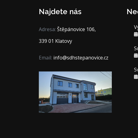
Najdete nás
Ne
V
Adresa:
Štěpánovice 106,
339 01 Klatovy
S
Email:
info@sdhstepanovice.cz
S