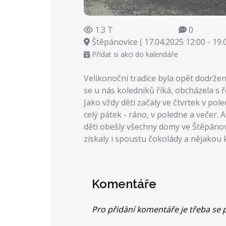
1.3 T
0
Štěpánovice ( 17.04.2025 12:00 - 19.
Přidat si akci do kalendáře
Velikonoční tradice byla opět dodržena.
se u nás koledníků říká, obcházela s 
Jako vždy děti začaly ve čtvrtek v pol
celý pátek - ráno, v poledne a večer. 
děti obešly všechny domy ve Štěpánovi
získaly i spoustu čokolády a nějakou 
Komentáře
Pro přidání komentáře je třeba se p