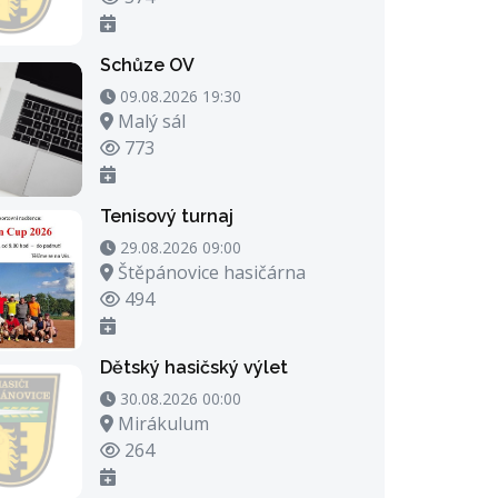
Schůze OV
09.08.2026 19:30 - 09.08.2026 20:30
09.08.2026 19:30
Místo konání
Malý sál
Počet zhlédnutí
773
Tenisový turnaj
29.08.2026 09:00 - 29.08.2026 23:00
29.08.2026 09:00
Místo konání
Štěpánovice hasičárna
Počet zhlédnutí
494
Dětský hasičský výlet
30.08.2026 00:00 - 30.08.2026 21:00
30.08.2026 00:00
Místo konání
Mirákulum
Počet zhlédnutí
264