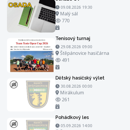
09.08.2026 19:30 - 09.08.2026 20:30
09.08.2026 19:30
Místo konání
Malý sál
Počet zhlédnutí
770
Tenisový turnaj
29.08.2026 09:00 - 29.08.2026 23:00
29.08.2026 09:00
Místo konání
Štěpánovice hasičárna
Počet zhlédnutí
491
Dětský hasičský výlet
30.08.2026 00:00 - 30.08.2026 21:00
30.08.2026 00:00
Místo konání
Mirákulum
Počet zhlédnutí
261
Pohádkový les
05.09.2026 14:00 - 05.09.2026 15:00
05.09.2026 14:00