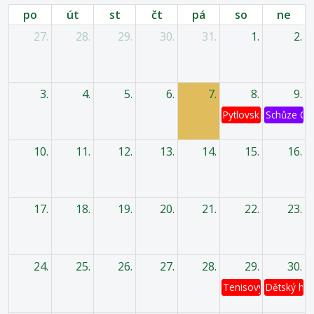
po
út
st
čt
pá
so
ne
27.
28.
29.
30.
31.
1.
2.
3.
4.
5.
6.
7.
8.
9.
Pytlovská káď
Schůze OV
10.
11.
12.
13.
14.
15.
16.
17.
18.
19.
20.
21.
22.
23.
24.
25.
26.
27.
28.
29.
30.
Tenisový turnaj
Dětský has