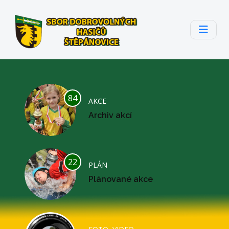
84
AKCE
Archiv akcí
22
PLÁN
Plánované akce