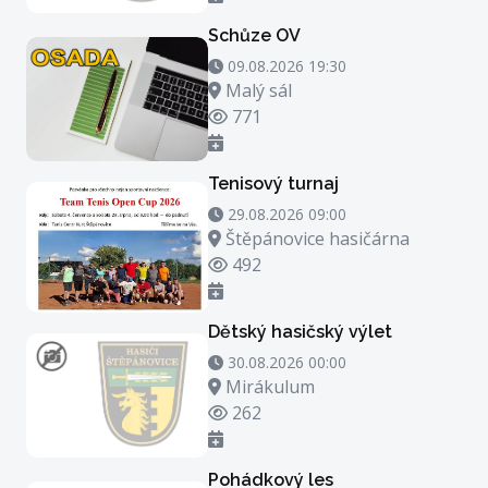
Schůze OV
09.08.2026 19:30 - 09.08.2026 20:30
09.08.2026 19:30
Místo konání
Malý sál
Počet zhlédnutí
771
Tenisový turnaj
29.08.2026 09:00 - 29.08.2026 23:00
29.08.2026 09:00
Místo konání
Štěpánovice hasičárna
Počet zhlédnutí
492
Dětský hasičský výlet
30.08.2026 00:00 - 30.08.2026 21:00
30.08.2026 00:00
Místo konání
Mirákulum
Počet zhlédnutí
262
Pohádkový les