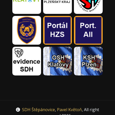
SDH Štěpánovice
,
Pavel Květoň
, All right