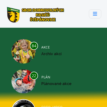
84
AKCE
Archiv akcí
22
PLÁN
Plánované akce