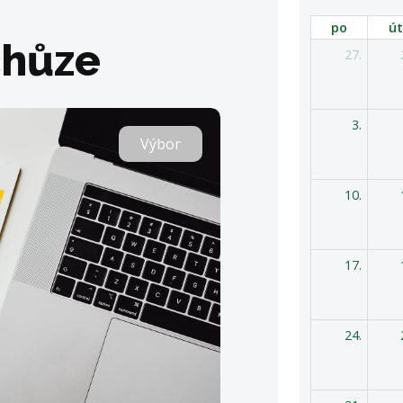
po
út
chůze
27.
3.
Výbor
10.
17.
24.