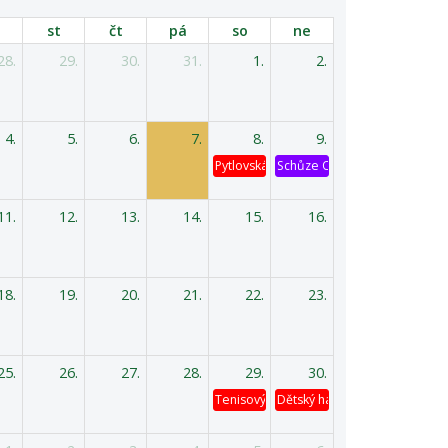
st
čt
pá
so
ne
28.
29.
30.
31.
1.
2.
4.
5.
6.
7.
8.
9.
Pytlovská káď
Schůze OV
11.
12.
13.
14.
15.
16.
18.
19.
20.
21.
22.
23.
25.
26.
27.
28.
29.
30.
Tenisový turnaj
Dětský hasičský výlet