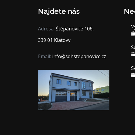
Najdete nás
Ne
V
Adresa:
Štěpánovice 106,
339 01 Klatovy
S
Email:
info@sdhstepanovice.cz
S