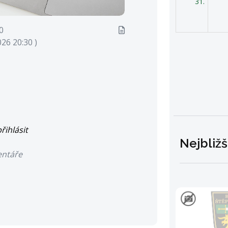
31.
0
026 20:30 )
řihlásit
Nejbližš
entáře