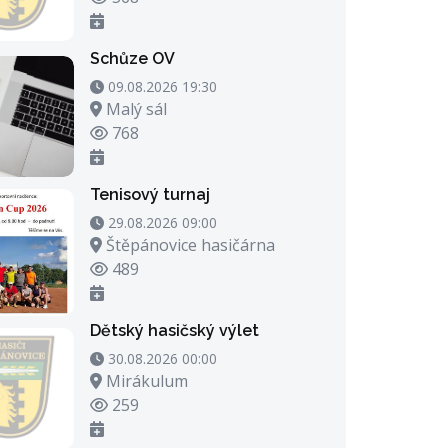
Schůze OV
09.08.2026 19:30 - 09.08.2026 20:30
09.08.2026 19:30
Místo konání
Malý sál
Počet zhlédnutí
768
Tenisový turnaj
29.08.2026 09:00 - 29.08.2026 23:00
29.08.2026 09:00
Místo konání
Štěpánovice hasičárna
Počet zhlédnutí
489
Dětský hasičský výlet
30.08.2026 00:00 - 30.08.2026 21:00
30.08.2026 00:00
Místo konání
Mirákulum
Počet zhlédnutí
259