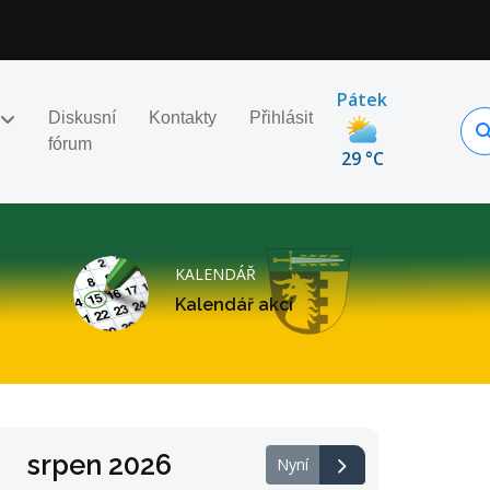
Pátek
Diskusní
Kontakty
Přihlásit
fórum
29 °C
KALENDÁŘ
Kalendář akcí
srpen 2026
Nyní