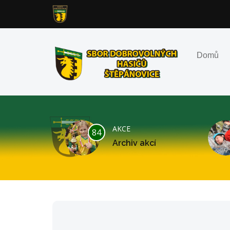
Domů
AKCE
84
Archiv akcí