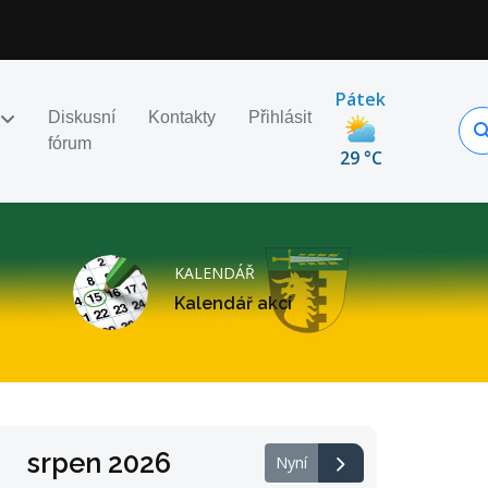
Pátek
Diskusní
Kontakty
Přihlásit
fórum
29 °C
KALENDÁŘ
Kalendář akcí
srpen 2026
Nyní