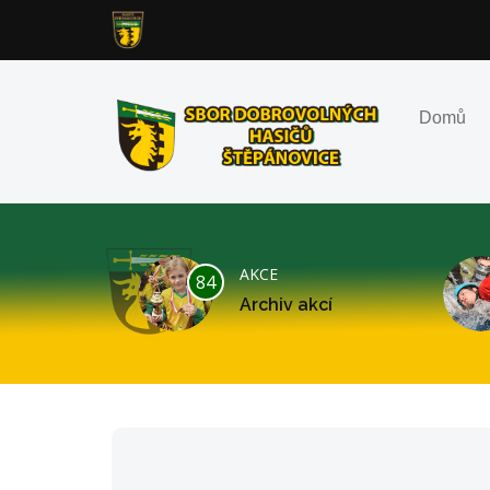
Domů
AKCE
84
Archiv akcí