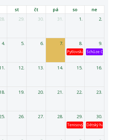
st
čt
pá
so
ne
28.
29.
30.
31.
1.
2.
4.
5.
6.
7.
8.
9.
Pytlovská káď
Schůze OV
11.
12.
13.
14.
15.
16.
18.
19.
20.
21.
22.
23.
25.
26.
27.
28.
29.
30.
Tenisový turnaj
Dětský hasičský výlet