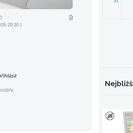
31.
0
026 20:30 )
řihlásit
Nejbližš
entáře