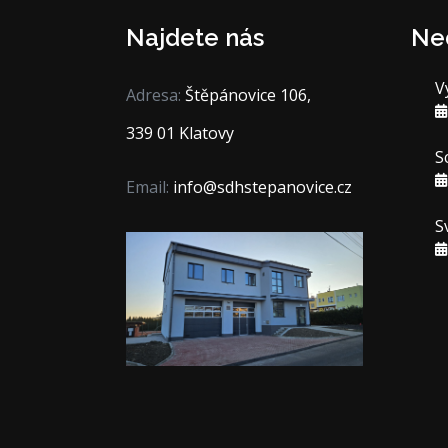
Najdete nás
Ne
V
Adresa:
Štěpánovice 106,
339 01 Klatovy
S
Email:
info@sdhstepanovice.cz
S