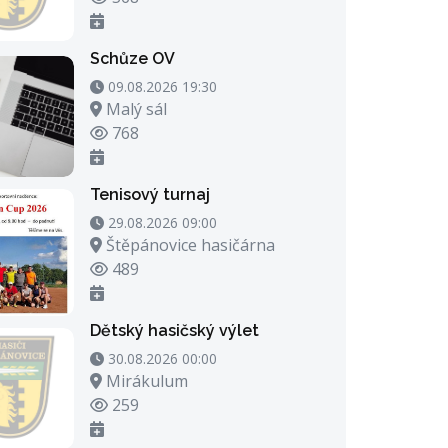
Schůze OV
09.08.2026 19:30 - 09.08.2026 20:30
09.08.2026 19:30
Místo konání
Malý sál
Počet zhlédnutí
768
Tenisový turnaj
29.08.2026 09:00 - 29.08.2026 23:00
29.08.2026 09:00
Místo konání
Štěpánovice hasičárna
Počet zhlédnutí
489
Dětský hasičský výlet
30.08.2026 00:00 - 30.08.2026 21:00
30.08.2026 00:00
Místo konání
Mirákulum
Počet zhlédnutí
259