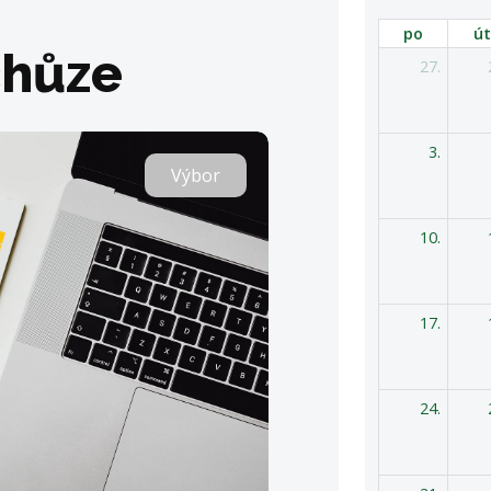
po
út
chůze
27.
3.
Výbor
10.
17.
24.