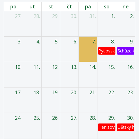
po
út
st
čt
pá
so
ne
27.
28.
29.
30.
31.
1.
2.
3.
4.
5.
6.
7.
8.
9.
Pytlovská káď
Schůze OV
10.
11.
12.
13.
14.
15.
16.
17.
18.
19.
20.
21.
22.
23.
24.
25.
26.
27.
28.
29.
30.
Tenisový turnaj
Dětský has