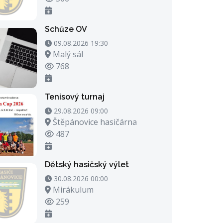
Schůze OV
09.08.2026 19:30 - 09.08.2026 20:30
09.08.2026 19:30
Místo konání
Malý sál
Počet zhlédnutí
768
Tenisový turnaj
29.08.2026 09:00 - 29.08.2026 23:00
29.08.2026 09:00
Místo konání
Štěpánovice hasičárna
Počet zhlédnutí
487
Dětský hasičský výlet
30.08.2026 00:00 - 30.08.2026 21:00
30.08.2026 00:00
Místo konání
Mirákulum
Počet zhlédnutí
259