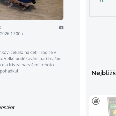
31.
0
.2026 17:00 )
ovi čekalo na děti i rodiče v
la. Velké poděkování patří našim
ce a Iris za nacvičení tohoto
í pohádku!
Nejbližš
řihlásit