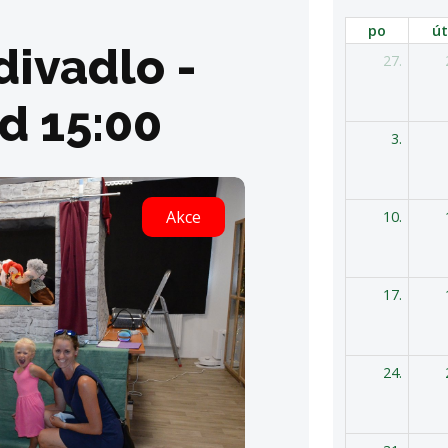
po
út
ivadlo -
27.
d 15:00
3.
Akce
10.
17.
24.