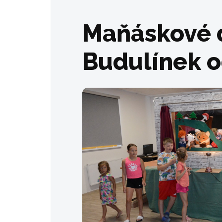
Maňáskové d
Budulínek o