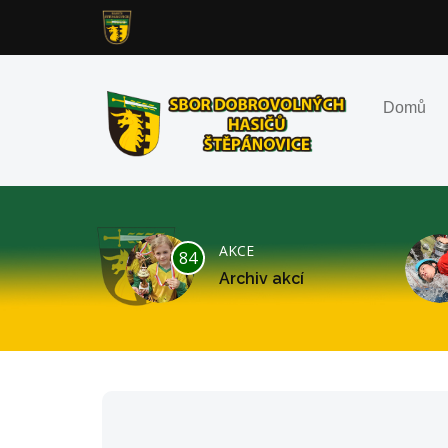
Domů
AKCE
84
Archiv akcí