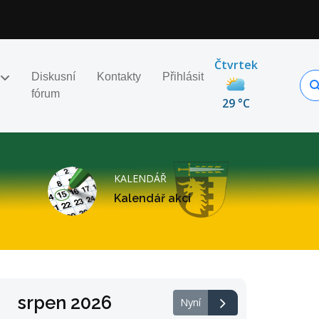
Čtvrtek
Diskusní
Kontakty
Přihlásit
fórum
29 °C
KALENDÁŘ
Kalendář akcí
srpen 2026
Nyní