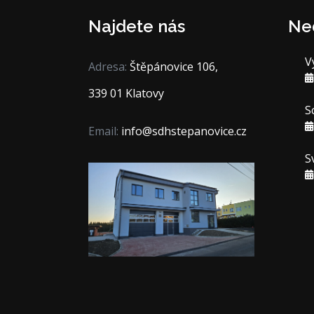
Najdete nás
Ne
V
Adresa:
Štěpánovice 106,
339 01 Klatovy
S
Email:
info@sdhstepanovice.cz
S