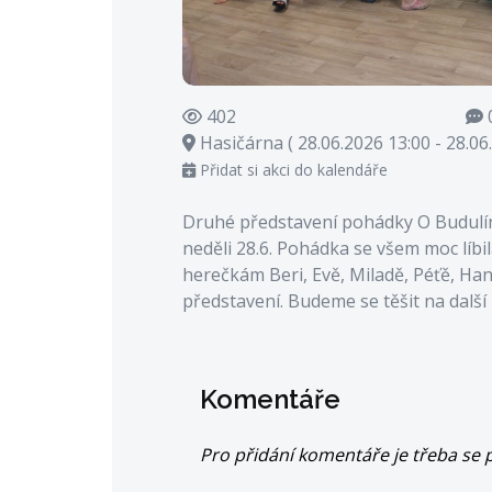
402
Hasičárna ( 28.06.2026 13:00 - 28.06
Přidat si akci do kalendáře
Druhé představení pohádky O Budulínk
neděli 28.6. Pohádka se všem moc líbi
herečkám Beri, Evě, Miladě, Péťě, Han
představení. Budeme se těšit na dalš
Komentáře
Pro přidání komentáře je třeba se p