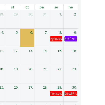
st
čt
pá
so
ne
28.
29.
30.
31.
1.
2.
4.
5.
6.
7.
8.
9.
Pytlovská káď
Schůze OV
11.
12.
13.
14.
15.
16.
18.
19.
20.
21.
22.
23.
25.
26.
27.
28.
29.
30.
Tenisový turnaj
Dětský hasičský výlet