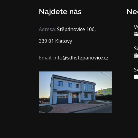
Najdete nás
Ne
V
Adresa:
Štěpánovice 106,
339 01 Klatovy
S
Email:
info@sdhstepanovice.cz
S