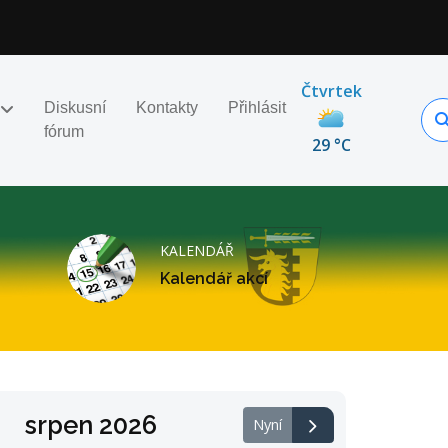
Čtvrtek
Diskusní
Kontakty
Přihlásit
fórum
29 °C
KALENDÁŘ
Kalendář akcí
srpen 2026
Nyní