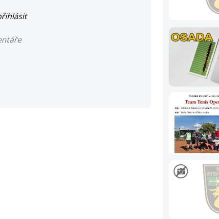
řihlásit
entáře