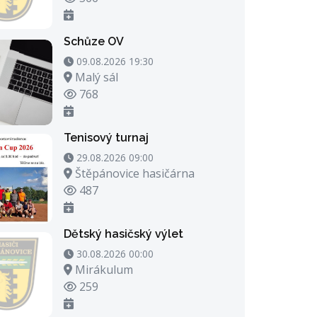
Schůze OV
09.08.2026 19:30 - 09.08.2026 20:30
09.08.2026 19:30
Místo konání
Malý sál
Počet zhlédnutí
768
Tenisový turnaj
29.08.2026 09:00 - 29.08.2026 23:00
29.08.2026 09:00
Místo konání
Štěpánovice hasičárna
Počet zhlédnutí
487
Dětský hasičský výlet
30.08.2026 00:00 - 30.08.2026 21:00
30.08.2026 00:00
Místo konání
Mirákulum
Počet zhlédnutí
259