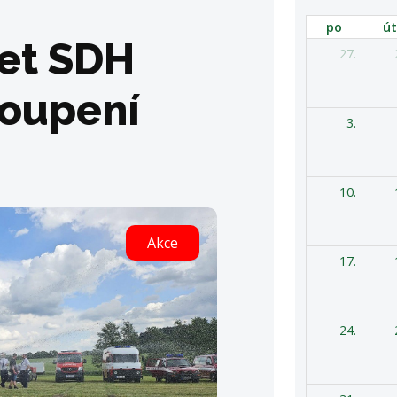
po
út
let SDH
27.
toupení
3.
10.
Akce
17.
24.