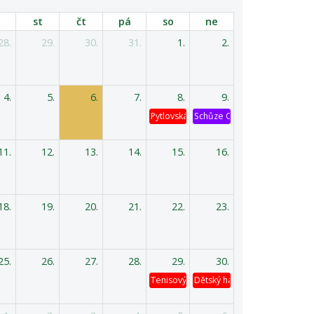
st
čt
pá
so
ne
28.
29.
30.
31.
1.
2.
4.
5.
6.
7.
8.
9.
Pytlovská káď
Schůze OV
11.
12.
13.
14.
15.
16.
18.
19.
20.
21.
22.
23.
25.
26.
27.
28.
29.
30.
Tenisový turnaj
Dětský hasičský výlet