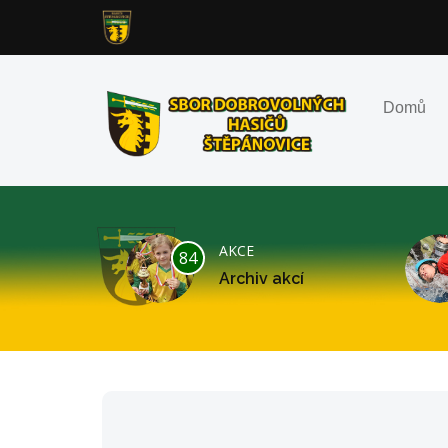
Domů
AKCE
84
Archiv akcí