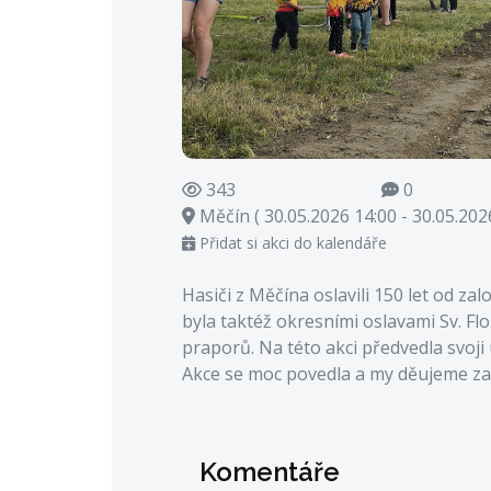
343
0
Měčín ( 30.05.2026 14:00 - 30.05.2026
Přidat si akci do kalendáře
Hasiči z Měčína oslavili 150 let od za
byla taktéž okresními oslavami Sv. Fl
praporů. Na této akci předvedla svoji
Akce se moc povedla a my děujeme za
Komentáře