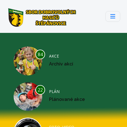
84
AKCE
Archiv akcí
22
PLÁN
Plánované akce