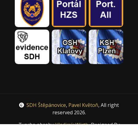
SDH Štěpánovice
,
Pavel Květoň
, All right
reserved 2026.
Tvorba obsahu
Vladimír Wirth
, Designed By
HTML Codex
, Distributed By
ThemeWagon