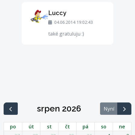
Luccy
04.06.2014 19:02:43
také gratuluju :)
srpen 2026
Nyní
po
út
st
čt
pá
so
ne