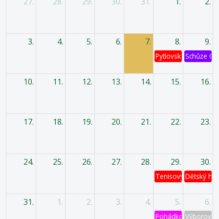
27.
28.
29.
30.
31.
1.
2.
3.
4.
5.
6.
7.
8.
9.
Pytlovská káď
Schůze OV
10.
11.
12.
13.
14.
15.
16.
17.
18.
19.
20.
21.
22.
23.
24.
25.
26.
27.
28.
29.
30.
Tenisový turnaj
Dětský has
31.
1.
2.
3.
4.
5.
6.
Pohádkový les
Výborová 