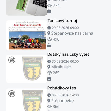
Počet zhlédnutí
774
Tenisový turnaj
29.08.2026 09:00 - 29.08.2026 23:00
29.08.2026 09:00
Místo konání
Štěpánovice hasičárna
Počet zhlédnutí
496
Dětský hasičský výlet
30.08.2026 00:00 - 30.08.2026 21:00
30.08.2026 00:00
Místo konání
Mirákulum
Počet zhlédnutí
265
Pohádkový les
05.09.2026 14:00 - 05.09.2026 15:00
05.09.2026 14:00
Místo konání
Štěpánovice
Počet zhlédnutí
366