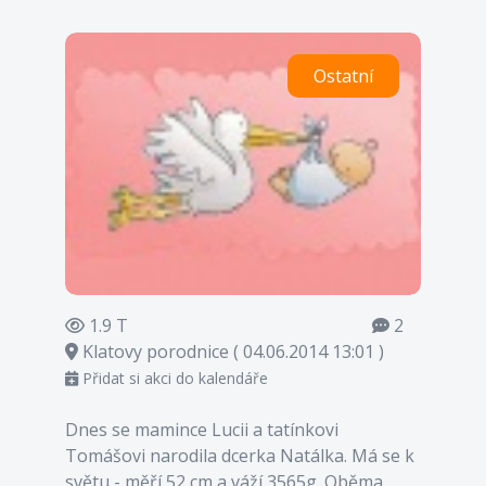
Ostatní
1.9 T
2
Klatovy porodnice ( 04.06.2014 13:01 )
Přidat si akci do kalendáře
Dnes se mamince Lucii a tatínkovi
Tomášovi narodila dcerka Natálka. Má se k
světu - měří 52 cm a váží 3565g. Oběma