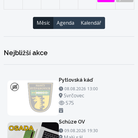
Měsíc
Agenda
Kalendář
Nejbližší akce
Pytlovská káď
08.08.2026 13:00 - 08.08.2026 14:00
08.08.2026 13:00
Místo konání
Svrčovec
Počet zhlédnutí
575
Schůze OV
09.08.2026 19:30 - 09.08.2026 20:30
09.08.2026 19:30
Místo konání
Malý sál