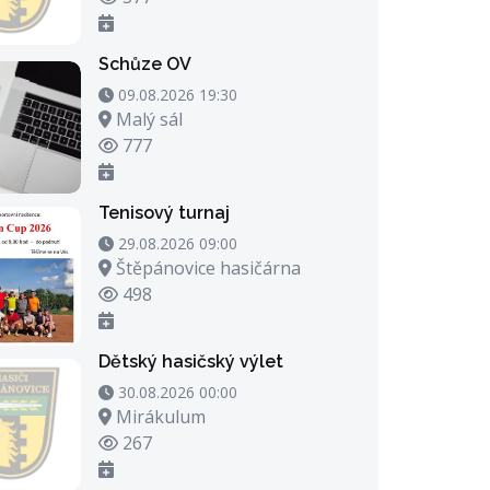
Schůze OV
09.08.2026 19:30 - 09.08.2026 20:30
09.08.2026 19:30
Místo konání
Malý sál
Počet zhlédnutí
777
Tenisový turnaj
29.08.2026 09:00 - 29.08.2026 23:00
29.08.2026 09:00
Místo konání
Štěpánovice hasičárna
Počet zhlédnutí
498
Dětský hasičský výlet
30.08.2026 00:00 - 30.08.2026 21:00
30.08.2026 00:00
Místo konání
Mirákulum
Počet zhlédnutí
267