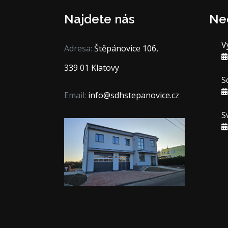
Najdete nás
Ne
V
Adresa:
Štěpánovice 106,
339 01 Klatovy
S
Email:
info@sdhstepanovice.cz
S