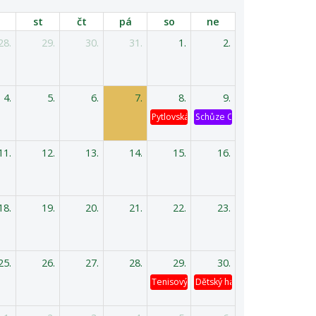
st
čt
pá
so
ne
28.
29.
30.
31.
1.
2.
4.
5.
6.
7.
8.
9.
Pytlovská káď
Schůze OV
11.
12.
13.
14.
15.
16.
18.
19.
20.
21.
22.
23.
25.
26.
27.
28.
29.
30.
Tenisový turnaj
Dětský hasičský výlet