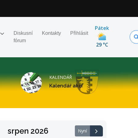
Pátek
Diskusní
Kontakty
Přihlásit
fórum
29 °C
KALENDÁŘ
Kalendář akcí
srpen 2026
Nyní