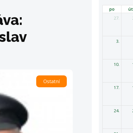
po
út
va:
27.
slav
3.
10.
Ostatní
17.
24.