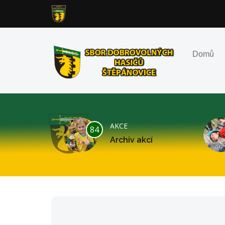
Domů
AKCE
84
Archiv akcí