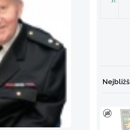
31.
Nejbližš