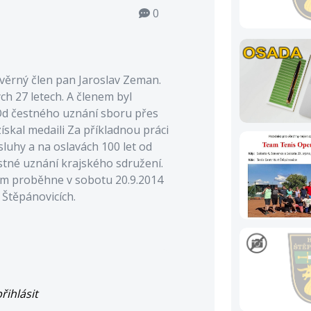
0
 věrný člen pan Jaroslav Zeman.
ch 27 letech. A členem byl
 Od čestného uznání sboru přes
ískal medaili Za příkladnou práci
sluhy a na oslavách 100 let od
tné uznání krajského sdružení.
m proběhne v sobotu 20.9.2014
 Štěpánovicích.
řihlásit