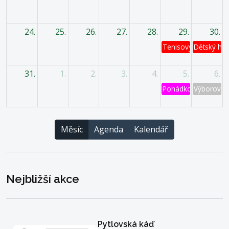
24.
25.
26.
27.
28.
29.
30.
Tenisový turnaj
Dětský has
31.
1.
2.
3.
4.
5.
6.
Pohádkový les
Výborová 
Měsíc
Agenda
Kalendář
Nejbližší akce
Pytlovská káď