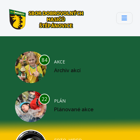
84
AKCE
Archiv akcí
22
PLÁN
Plánované akce