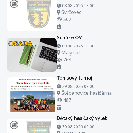
08.08.2026 13:00 - 08.08.2026 14:00
08.08.2026 13:00
Místo konání
Svrčovec
Počet zhlédnutí
567
Schůze OV
09.08.2026 19:30 - 09.08.2026 20:30
09.08.2026 19:30
Místo konání
Malý sál
Počet zhlédnutí
768
Tenisový turnaj
29.08.2026 09:00 - 29.08.2026 23:00
29.08.2026 09:00
Místo konání
Štěpánovice hasičárna
Počet zhlédnutí
487
Dětský hasičský výlet
30.08.2026 00:00 - 30.08.2026 21:00
30.08.2026 00:00
Místo konání