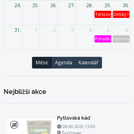
24.
25.
26.
27.
28.
29.
30.
Tenisový turnaj
Dětský has
31.
1.
2.
3.
4.
5.
6.
Pohádkový les
Výborová 
Měsíc
Agenda
Kalendář
Nejbližší akce
Pytlovská káď
08.08.2026 13:00 - 08.08.2026 14:00
08.08.2026 13:00
Místo konání
Svrčovec