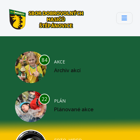
84
AKCE
Archiv akcí
22
PLÁN
Plánované akce