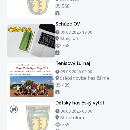
Počet zhlédnutí
568
Schůze OV
09.08.2026 19:30 - 09.08.2026 20:30
09.08.2026 19:30
Místo konání
Malý sál
Počet zhlédnutí
768
Tenisový turnaj
29.08.2026 09:00 - 29.08.2026 23:00
29.08.2026 09:00
Místo konání
Štěpánovice hasičárna
Počet zhlédnutí
489
Dětský hasičský výlet
30.08.2026 00:00 - 30.08.2026 21:00
30.08.2026 00:00
Místo konání
Mirákulum
Počet zhlédnutí
259