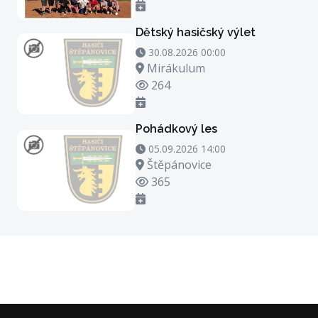
Dětský hasičský výlet
30.08.2026 00:00 - 30.08.2026 21:00
30.08.2026 00:00
Místo konání
Mirákulum
Počet zhlédnutí
264
Pohádkový les
05.09.2026 14:00 - 05.09.2026 15:00
05.09.2026 14:00
Místo konání
Štěpánovice
Počet zhlédnutí
365