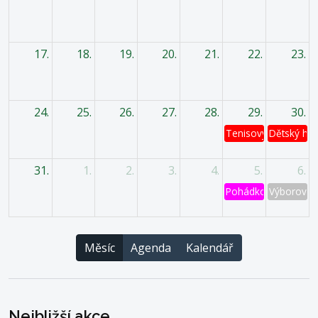
17.
18.
19.
20.
21.
22.
23.
24.
25.
26.
27.
28.
29.
30.
Tenisový turnaj
Dětský has
31.
1.
2.
3.
4.
5.
6.
Pohádkový les
Výborová 
Měsíc
Agenda
Kalendář
Nejbližší akce