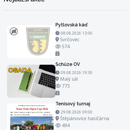
Pytlovská káď
08.08.2026 13:00 - 08.08.2026 14:00
08.08.2026 13:00
Místo konání
Svrčovec
Počet zhlédnutí
574
Schůze OV
09.08.2026 19:30 - 09.08.2026 20:30
09.08.2026 19:30
Místo konání
Malý sál
Počet zhlédnutí
773
Tenisový turnaj
29.08.2026 09:00 - 29.08.2026 23:00
29.08.2026 09:00
Místo konání
Štěpánovice hasičárna
Počet zhlédnutí
494