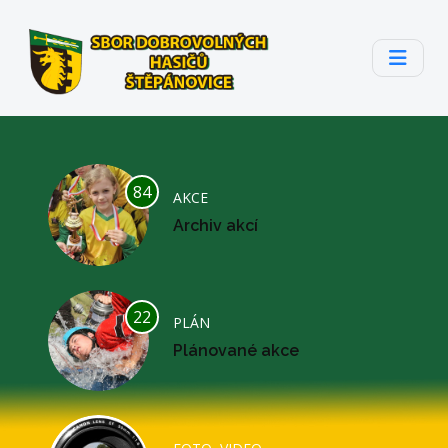
84
AKCE
Archiv akcí
22
PLÁN
Plánované akce