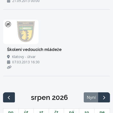
21.09.2013 00:00
Školení vedoucích mládeže
Klatovy - útvar
07.03.2013 16:30
srpen 2026
Nyní
po
út
st
čt
pá
so
ne