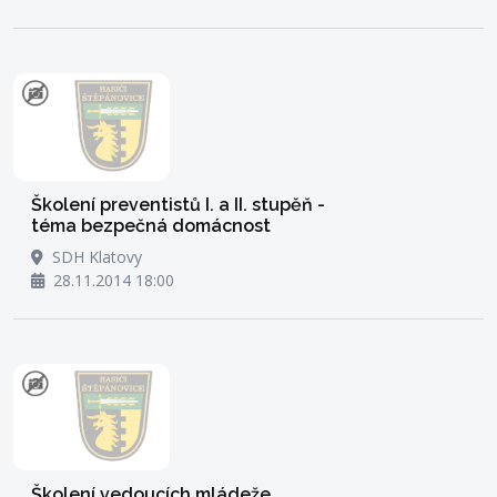
Školení preventistů I. a II. stupěň -
téma bezpečná domácnost
SDH Klatovy
28.11.2014 18:00
Školení vedoucích mládeže