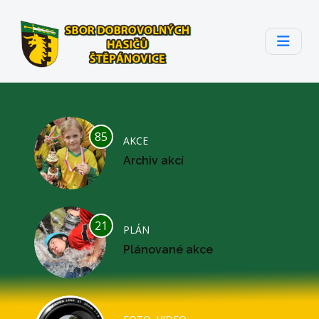
85
AKCE
Archiv akcí
21
PLÁN
Plánované akce