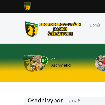
Domů
AKCE
84
Archiv akcí
Osadní výbor
- 2026