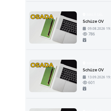
MALÝ SÁL
Schůze OV
09.08.2026 19
Počet zhlédn
786
MALÝ SÁL
Schůze OV
13.09.2026 19
Počet zhlédn
601