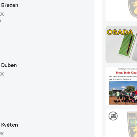
- Březen
:30
a
- Duben
:30
- Květen
:30