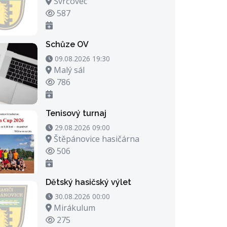
Místo konání
Svrčovec
Počet zhlédnutí
587
Schůze OV
09.08.2026 19:30 - 09.08.2026 20:30
09.08.2026 19:30
Místo konání
Malý sál
Počet zhlédnutí
786
Tenisový turnaj
29.08.2026 09:00 - 29.08.2026 23:00
29.08.2026 09:00
Místo konání
Štěpánovice hasičárna
Počet zhlédnutí
506
Dětský hasičský výlet
30.08.2026 00:00 - 30.08.2026 21:00
30.08.2026 00:00
Místo konání
Mirákulum
Počet zhlédnutí
275