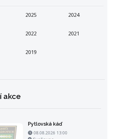
2025
2024
2022
2021
2019
í akce
Pytlovská káď
08.08.2026 13:00 - 08.08.2026 14:00
08.08.2026 13:00