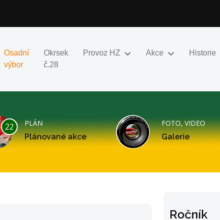
Osadní
Okrsek
Provoz HZ
Akce
Historie
výbor
č.28
PLÁN
FOTO, VIDEO
22
Plánované akce
Galerie
Ročník