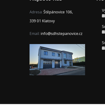
V
Adresa:
Štěpánovice 106,
339 01 Klatovy
S
Email:
info@sdhstepanovice.cz
S