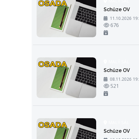
MALÝ SÁL
Schůze OV
11.10.2026 19
Počet zhlédn
676
MALÝ SÁL
Schůze OV
08.11.2026 19
Počet zhlédn
521
MALÝ SÁL
Schůze OV