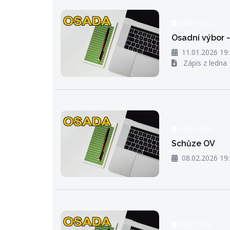
MALÝ SÁL
Osadní výbor 
11.01.2026 19
Zápis z ledna
MALÝ SÁL
Schůze OV
08.02.2026 19
MALÝ SÁL