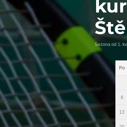
kur
Ště
Sezona od 1. kv
Po
6
13
20