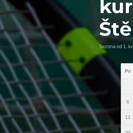
kur
Ště
Sezona od 1. kv
Po
6
13
20