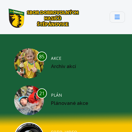
85
AKCE
Archiv akcí
21
PLÁN
Plánované akce