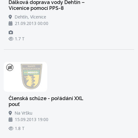
Dálková doprava vody Dehtín –
Vícenice pomocí PPS-8
Dehtín, Vícenice
21.09.2013 00:00
1.7 T
Členská schůze - pořádání XXL
pouť
Na Vršku
15.09.2013 19:00
1.8 T