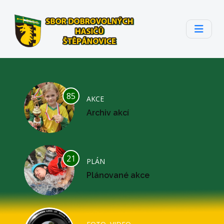
85
AKCE
Archiv akcí
21
PLÁN
Plánované akce