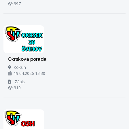
397
Okrsková porada
Kokšín
19.04.2026 13:30
Zápis
319